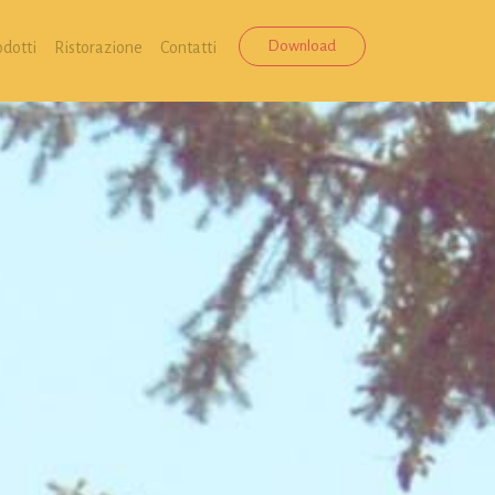
Download
odotti
Ristorazione
Contatti